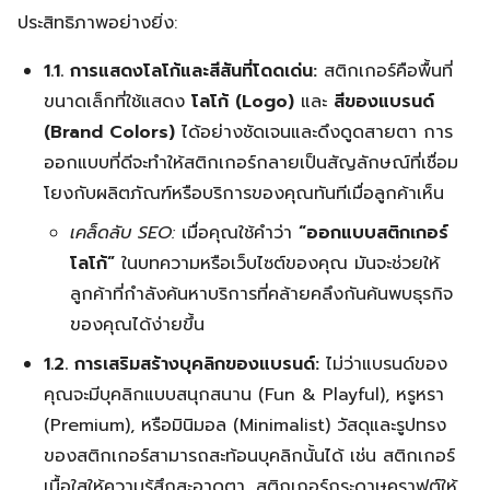
ประสิทธิภาพอย่างยิ่ง:
1.1. การแสดงโลโก้และสีสันที่โดดเด่น:
สติกเกอร์คือพื้นที่
ขนาดเล็กที่ใช้แสดง
โลโก้ (Logo)
และ
สีของแบรนด์
(Brand Colors)
ได้อย่างชัดเจนและดึงดูดสายตา การ
ออกแบบที่ดีจะทำให้สติกเกอร์กลายเป็นสัญลักษณ์ที่เชื่อม
โยงกับผลิตภัณฑ์หรือบริการของคุณทันทีเมื่อลูกค้าเห็น
เคล็ดลับ SEO:
เมื่อคุณใช้คำว่า
“ออกแบบสติกเกอร์
โลโก้”
ในบทความหรือเว็บไซต์ของคุณ มันจะช่วยให้
ลูกค้าที่กำลังค้นหาบริการที่คล้ายคลึงกันค้นพบธุรกิจ
ของคุณได้ง่ายขึ้น
1.2. การเสริมสร้างบุคลิกของแบรนด์:
ไม่ว่าแบรนด์ของ
คุณจะมีบุคลิกแบบสนุกสนาน (Fun & Playful), หรูหรา
(Premium), หรือมินิมอล (Minimalist) วัสดุและรูปทรง
ของสติกเกอร์สามารถสะท้อนบุคลิกนั้นได้ เช่น สติกเกอร์
เนื้อใสให้ความรู้สึกสะอาดตา, สติกเกอร์กระดาษคราฟต์ให้