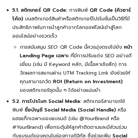
5.1. สติกเกอร์ QR Code:
การพิมพ์
QR Code (คิวอาร์
โค้ด)
บนสติกเกอร์สินค้าหรือสติกเกอร์โปรโมชั่นเป็นวิธีที่มี
ประสิทธิภาพในการนำลูกค้าจากโลกออฟไลน์เข้าสู่โลก
ออนไลน์อย่างรวดเร็ว
การสนับสนุน SEO:
QR Code นี้ควรมุ่งตรงไปยัง
หน้า
Landing Page เฉพาะ
ที่มีการปรับแต่ง SEO อย่างดี
เยี่ยม (เช่น มี Keyword หลัก, มีเนื้อหาเชิงลึก) การ
วัดผลการสแกนผ่าน UTM Tracking Link ยังช่วยให้
คุณสามารถวัด
ROI (Return on Investment)
ของสติกเกอร์ชุดนั้น ๆ ได้อย่างแม่นยำ
5.2. การโปรโมท Social Media:
สติกเกอร์สามารถใช้
พิมพ์
ชื่อบัญชี Social Media (Social Handle)
หรือ
แฮชแท็กเฉพาะของแบรนด์ (เช่น @YourBrand หรือ
#YourBrand) เพื่อกระตุ้นให้ลูกค้าติดตามและมีส่วนร่วม
กับแบรนด์ของคุณในช่องทางดิจิทัล ซึ่งช่วยเพิ่ม
Social