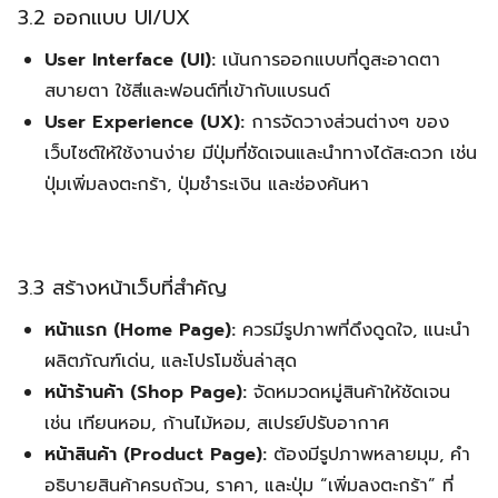
3.2 ออกแบบ UI/UX
User Interface (UI):
เน้นการออกแบบที่ดูสะอาดตา
Search
Search
สบายตา ใช้สีและฟอนต์ที่เข้ากับแบรนด์
for:
User Experience (UX):
การจัดวางส่วนต่างๆ ของ
เว็บไซต์ให้ใช้งานง่าย มีปุ่มที่ชัดเจนและนำทางได้สะดวก เช่น
ปุ่มเพิ่มลงตะกร้า, ปุ่มชำระเงิน และช่องค้นหา
3.3 สร้างหน้าเว็บที่สำคัญ
หน้าแรก (Home Page):
ควรมีรูปภาพที่ดึงดูดใจ, แนะนำ
ผลิตภัณฑ์เด่น, และโปรโมชั่นล่าสุด
หน้าร้านค้า (Shop Page):
จัดหมวดหมู่สินค้าให้ชัดเจน
เช่น เทียนหอม, ก้านไม้หอม, สเปรย์ปรับอากาศ
หน้าสินค้า (Product Page):
ต้องมีรูปภาพหลายมุม, คำ
อธิบายสินค้าครบถ้วน, ราคา, และปุ่ม “เพิ่มลงตะกร้า” ที่