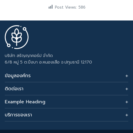
Post Views:
586
บริษัท สรัญญาคอร์ป จำกัด
6/8 หมู่ 5 ต.บึงบา อ.หนองเสือ จ.ปทุมธานี 12170
ข้อมูลองค์กร
ติดต่อเรา
อีเมล: sarunyacrop@gmail.com
โทรศัพท์:
Example Heading
0915265156
Change this text by adding widget to Appearance →
Widgets and choose Footer Column 3.
บริการของเรา
รับทำเซลเพจ
สร้างเว็บขายของ