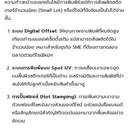
ความก้าวหน้าของเทคโนโลยีการพิมพ์ช่วยให้การสั่งผลิตสติก
เกอร์จำนวนน้อย (Small Lot) หรือดีไซน์ที่ซับซ้อนเป็นไปได้ง่าย
ขึ้น:
ระบบ Digital Offset:
ให้คุณภาพงานพิมพ์ที่คมชัดสูง
เทียบเท่าระบบออฟเซ็ตดั้งเดิม แต่สามารถสั่งผลิตได้ใน
จำนวนน้อย เหมาะสำหรับธุรกิจ SME ที่ต้องการทดลอง
Search
ตลาดด้วยดีไซน์ใหม่ๆ
Search
for:
ระบบการพิมพ์แบบ Spot UV:
การเคลือบเงาเฉพาะจุด
บนพื้นผิวสติกเกอร์ที่เป็นด้าน จะสร้างมิติและการสัมผัสที่น่า
สนใจให้กับลูกค้าเมื่อหยิบสินค้าขึ้นมาดู
การปั๊มฟอยล์ (Hot Stamping):
การเพิ่มความเงางาม
ด้วยฟอยล์โลหะในบางส่วนของดีไซน์ จะช่วยเน้นชื่อแบรนด์
หรือสัญลักษณ์สำคัญให้โดดเด่นออกมาจากพื้นหลังอย่าง
ชัดเจน