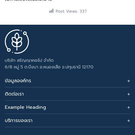
Post Views:
337
บริษัท สรัญญาคอร์ป จำกัด
6/8 หมู่ 5 ต.บึงบา อ.หนองเสือ จ.ปทุมธานี 12170
ข้อมูลองค์กร
ติดต่อเรา
อีเมล: sarunyacrop@gmail.com
โทรศัพท์:
Example Heading
0915265156
Change this text by adding widget to Appearance →
Widgets and choose Footer Column 3.
บริการของเรา
รับทำเซลเพจ