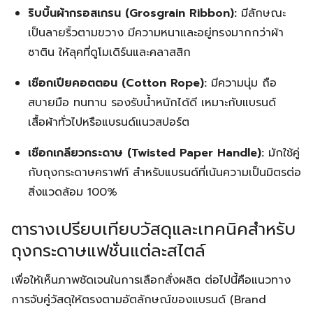
ริบบิ้นผ้ากรอสเกรน (Grosgrain Ribbon):
มีลักษณะ
เป็นลายริ้วตามขวาง มีความหนาและอยู่ทรงมากกว่าผ้า
ซาติน ให้ลุคที่ดูโมเดิร์นและคลาสสิก
เชือกเปียคอตตอน (Cotton Rope):
มีความนุ่ม ถือ
สบายมือ ทนทาน รองรับน้ำหนักได้ดี เหมาะกับแบรนด์
เสื้อผ้าทั่วไปหรือแบรนด์แนวสปอร์ต
เชือกเกลียวกระดาษ (Twisted Paper Handle):
มักใช้คู่
กับถุงกระดาษคราฟท์ สำหรับแบรนด์ที่เน้นความเป็นมิตรต่อ
สิ่งแวดล้อม 100%
ตารางเปรียบเทียบวัสดุและเทคนิคสำหรับ
ถุงกระดาษแฟชั่นแต่ละสไตล์
เพื่อให้เห็นภาพชัดเจนในการเลือกสั่งผลิต ต่อไปนี้คือแนวทาง
Search
การจับคู่วัสดุให้ตรงตามอัตลักษณ์ของแบรนด์ (Brand
Search
for: