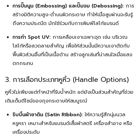
การปั๊มนูน (Embossing) และปั๊มจม (Debossing):
การ
สร้างมิติความสูง-ต่ำบนผิวกระดาษ ทำให้เมื่อลูบผ่านจะรับรู้
ถึงความประณีต มักใช้ร่วมกับการพิมพ์โลโก้แบรนด์
การทำ Spot UV:
การเคลือบเงาเฉพาะจุด เช่น บริเวณ
โลโก้หรือลวดลายสำคัญ เพื่อให้ส่วนนั้นมีความเงาตัดกับ
พื้นผิวส่วนอื่นที่เป็นเนื้อด้าน สร้างลูกเล่นที่น่าสนใจเมื่อแสง
ตกกระทบ
3. การเลือกประเภทหูหิ้ว (Handle Options)
หูหิ้วไม่เพียงแต่ทำหน้าที่รับน้ำหนัก แต่ยังเป็นส่วนสำคัญที่ช่วย
เติมเต็มดีไซน์ของถุงกระดาษให้สมบูรณ์
ริบบิ้นผ้าซาติน (Satin Ribbon):
ให้ความรู้สึกนุ่มนวล
หรูหรา เหมาะสำหรับแบรนด์เสื้อผ้าสตรี เครื่องสำอาง หรือ
เครื่องประดับ