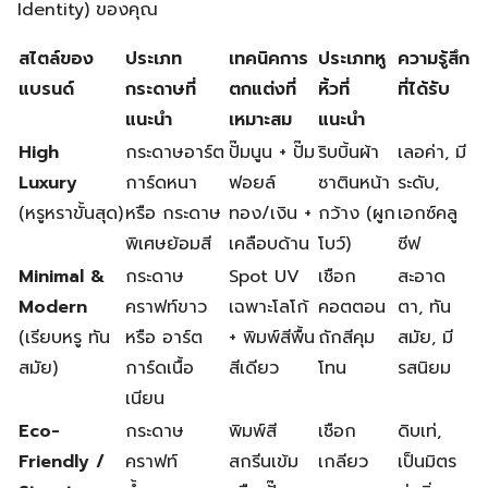
Identity) ของคุณ
สไตล์ของ
ประเภท
เทคนิคการ
ประเภทหู
ความรู้สึก
แบรนด์
กระดาษที่
ตกแต่งที่
หิ้วที่
ที่ได้รับ
แนะนำ
เหมาะสม
แนะนำ
High
กระดาษอาร์ต
ปั๊มนูน + ปั๊ม
ริบบิ้นผ้า
เลอค่า, มี
Luxury
การ์ดหนา
ฟอยล์
ซาตินหน้า
ระดับ,
(หรูหราขั้นสุด)
หรือ กระดาษ
ทอง/เงิน +
กว้าง (ผูก
เอกซ์คลู
พิเศษย้อมสี
เคลือบด้าน
โบว์)
ซีฟ
Minimal &
กระดาษ
Spot UV
เชือก
สะอาด
Modern
คราฟท์ขาว
เฉพาะโลโก้
คอตตอน
ตา, ทัน
(เรียบหรู ทัน
หรือ อาร์ต
+ พิมพ์สีพื้น
ถักสีคุม
สมัย, มี
สมัย)
การ์ดเนื้อ
สีเดียว
โทน
รสนิยม
เนียน
Eco-
กระดาษ
พิมพ์สี
เชือก
ดิบเท่,
Friendly /
คราฟท์
สกรีนเข้ม
เกลียว
เป็นมิตร