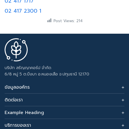
02 417 1717
02 417 2300 1
Post Views:
214
บริษัท สรัญญาคอร์ป จำกัด
6/8 หมู่ 5 ต.บึงบา อ.หนองเสือ จ.ปทุมธานี 12170
ข้อมูลองค์กร
ติดต่อเรา
อีเมล: sarunyacrop@gmail.com
โทรศัพท์:
Example Heading
0915265156
Change this text by adding widget to Appearance →
Widgets and choose Footer Column 3.
บริการของเรา