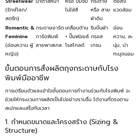
Streetwear
น้ำตาลหนา
หรือ ปั๊มจม
กระดาษ
ต่อสิ่ง
(รักษ์โลก/
ไม่ใส่สี
หรือ สาย
แวดล้อม
สตรีท)
ผ้าดิบ
Romantic &
กระดาษอาร์ต
เคลือบด้าน
ริบบิ้นผ้า
อ่อน
Feminine
การ์ดพิมพ์
+ ปั๊มฟอยล์
กรอส
หวาน, ละ
(อ่อนหวาน ผู้
ลายพาสเทล
โรสโกลด์
เกรน
นุ่ม, น่า
หญิง)
ทะนุถนอม
ขั้นตอนการสั่งผลิตถุงกระดาษกับโรง
พิมพ์มืออาชีพ
การเตรียมตัวและเข้าใจขั้นตอนการทำงานร่วมกับโรงพิมพ์ จะ
ช่วยให้กระบวนการผลิตเป็นไปอย่างราบรื่น ได้งานที่ตรงตาม
สเปกและเสร็จทันเวลา
1. กำหนดขนาดและโครงสร้าง (Sizing &
Structure)