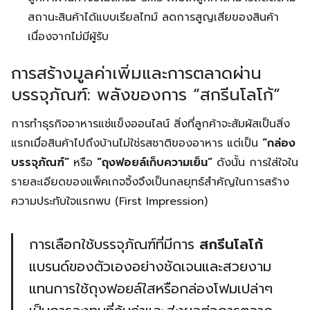
สถานะสินค้าได้แบบเรียลไทม์ ลดการสูญเสียของสินค้า
เนื่องจากไม่มีผู้รับ
การสร้างมูลค่าเพิ่มและการตลาดผ่าน
บรรจุภัณฑ์: พลังของการ “สกรีนโลโก้”
การทำธุรกิจอาหารแช่แข็งออนไลน์ สิ่งที่ลูกค้าจะสัมผัสเป็นสิ่ง
แรกเมื่อสินค้าไปถึงบ้านไม่ใช่รสชาติของอาหาร แต่เป็น
“กล่อง
บรรจุภัณฑ์”
หรือ
“ถุงฟอยล์เก็บความเย็น”
ดังนั้น การใส่ใจใน
รายละเอียดของแพ็คเกจจิ้งจึงเป็นกลยุทธ์สำคัญในการสร้าง
ความประทับใจแรกพบ (First Impression)
การเลือกใช้บรรจุภัณฑ์ที่มีการ
สกรีนโลโก้
Search
Search
for:
แบรนด์ของตัวเองอย่างชัดเจนและสวยงาม
แทนการใช้ถุงฟอยล์ใสหรือกล่องโฟมเปล่าๆ