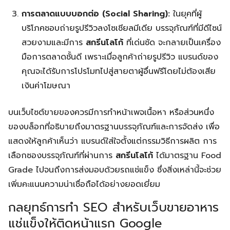
การตลาดแบบบอกต่อ (Social Sharing):
ในยุคที่ผู้
บริโภคชอบถ่ายรูปรีวิวลงโซเชียลมีเดีย บรรจุภัณฑ์ที่มีดีไซน์
สวยงามและมีการ
สกรีนโลโก้
ที่เด่นชัด จะกลายเป็นเครื่อง
มือการตลาดชั้นดี เพราะเมื่อลูกค้าถ่ายรูปรีวิว แบรนด์ของ
คุณจะได้รับการโปรโมทไปสู่สายตาผู้อื่นฟรีโดยไม่ต้องเสีย
เงินค่าโฆษณา
บนเว็บไซต์ขายของควรมีการทำหน้าเพจเนื้อหา หรือส่วนหนึ่ง
ของบล็อกที่อธิบายถึงมาตรฐานบรรจุภัณฑ์และการจัดส่ง เพื่อ
แสดงให้ลูกค้าเห็นว่า แบรนด์ใส่ใจตั้งแต่กรรมวิธีการผลิต การ
เลือกซองบรรจุภัณฑ์ที่ผ่านการ
สกรีนโลโก้
ได้มาตรฐาน Food
Grade ไปจนถึงการส่งมอบด้วยรถแช่แข็ง ซึ่งสิ่งเหล่านี้จะช่วย
เพิ่มคะแนนความน่าเชื่อถือได้อย่างยอดเยี่ยม
กลยุทธ์การทำ SEO สำหรับเว็บขายอาหาร
แช่แข็งให้ติดหน้าแรก Google