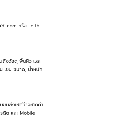
ช้ .com หรือ .in.th
ึงวัสดุ พื้นผิว และ
น เช่น ขนาด, น้ำหนัก
นส่งให้ดีว่าจะคิดค่า
ครดิต และ Mobile