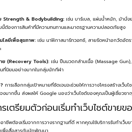
ย Strength & Bodybuilding:
เช่น บาร์เบล, แผ่นน้ำหนัก, ม้านั่
ุ่มนี้ต้องการสินค้าที่มีความทนทานและมาตรฐานความปลอดภัยสูง
โลยีเพื่อสุขภาพ:
เช่น นาฬิกาสมาร์ทวอทช์, สายรัดหน้าอกวัดอัตรา
ะ
งกาย (Recovery Tools):
เช่น ปืนนวดกล้ามเนื้อ (Massage Gun)
ป็นที่นิยมอย่างมากในกลุ่มนักกีฬา
e?
การเลือกกลุ่มเป้าหมายที่ชัดเจนจะช่วยให้การวางโครงสร้างเว็บ
งมากขึ้น ส่งผลให้ Google มองว่าเว็บไซต์ของคุณเป็นผู้เชี่ยวชาญ
ารเตรียมตัวก่อนเริ่มทำเว็บไซต์ขายข
นมืออาชีพต้องเริ่มจากการวางรากฐานที่ดี หากคุณใช้บริการรับทำเว็บข
มเพื่อสื่อสารกับนักพัฒนา