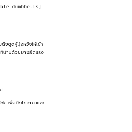
able-dumbbells]
ูดผู้มุ่งหวังให้เข้า
ยที่บ้านด้วยยางยืดแรง
ไป
Tok เพื่อยิงโฆษณาและ