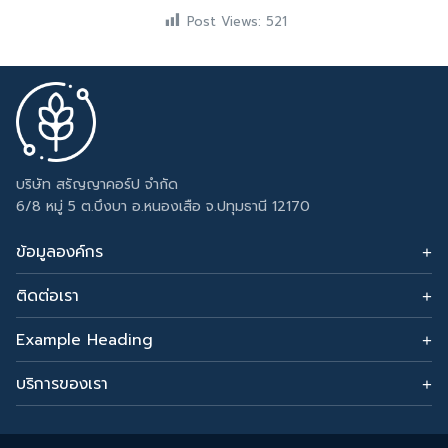
Post Views:
521
บริษัท สรัญญาคอร์ป จำกัด
6/8 หมู่ 5 ต.บึงบา อ.หนองเสือ จ.ปทุมธานี 12170
ข้อมูลองค์กร
ติดต่อเรา
อีเมล: sarunyacrop@gmail.com
โทรศัพท์:
Example Heading
0915265156
Change this text by adding widget to Appearance →
Widgets and choose Footer Column 3.
บริการของเรา
รับทำเซลเพจ
สร้างเว็บขายของ