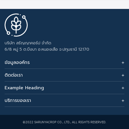
บริษัท สรัญญาคอร์ป จำกัด
Search
Search
6/8 หมู่ 5 ต.บึงบา อ.หนองเสือ จ.ปทุมธานี 12170
for:
ข้อมูลองค์กร
ติดต่อเรา
อีเมล: sarunyacrop@gmail.com
โทรศัพท์:
Example Heading
0915265156
Change this text by adding widget to Appearance →
Widgets and choose Footer Column 3.
บริการของเรา
รับทำเซลเพจ
สร้างเว็บขายของ
©2022 SARUNYACROP CO., LTD., ALL RIGHTS RESERVED.
เว็บสร้าง backlink