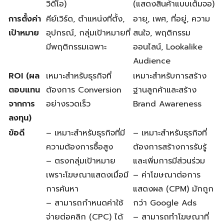
วิดีโอ)
(แสดงสินค้าแบบเต็มจอ)
การตั้งค่า
คีย์เวิร์ด, ตำแหน่งที่ตั้ง,
อายุ, เพศ, ที่อยู่, ความ
เป้าหมาย
อุปกรณ์, กลุ่มเป้าหมายที่
สนใจ, พฤติกรรม
มีพฤติกรรมเฉพาะ
ออนไลน์, Lookalike
Audience
ROI (ผล
เหมาะสำหรับธุรกิจที่
เหมาะสำหรับการสร้าง
ตอบแทน
ต้องการ Conversion
ฐานลูกค้าและสร้าง
จากการ
อย่างรวดเร็ว
Brand Awareness
ลงทุน)
ข้อดี
– เหมาะสำหรับธุรกิจที่มี
– เหมาะสำหรับธุรกิจที่
ความต้องการซื้อสูง
ต้องการสร้างการรับรู้
– ตรงกลุ่มเป้าหมาย
และเพิ่มการมีส่วนร่วม
เพราะโฆษณาแสดงเมื่อมี
– ค่าโฆษณาต่อการ
การค้นหา
แสดงผล (CPM) มักถูก
– สามารถกำหนดค่าใช้
กว่า Google Ads
จ่ายต่อคลิก (CPC) ได้
– สามารถทำโฆษณาที่