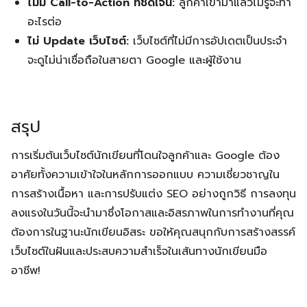
ไม่มี Call-to-Action ที่ชัดเจน:
ลูกค้าเข้ามาแล้วไม่รู้จะทำ
อะไรต่อ
ไม่ Update เว็บไซต์:
เว็บไซต์ที่ไม่มีการอัปเดตเป็นประจำ
จะดูไม่น่าเชื่อถือในสายตา Google และผู้ใช้งาน
สรุป
การเริ่มต้นเว็บไซต์นักเขียนที่โดนใจลูกค้าและ Google ต้อง
อาศัยทั้งความเข้าใจในหลักการออกแบบ ความเชี่ยวชาญใน
การสร้างเนื้อหา และการปรับแต่ง SEO อย่างถูกวิธี การลงทุน
ลงแรงในวันนี้จะนำมาซึ่งโอกาสและอิสรภาพในการทำงานที่คุณ
ต้องการในฐานะนักเขียนอิสระ ขอให้คุณสนุกกับการสร้างสรรค์
เว็บไซต์ในฝันและประสบความสำเร็จในเส้นทางนักเขียนมือ
อาชีพ!