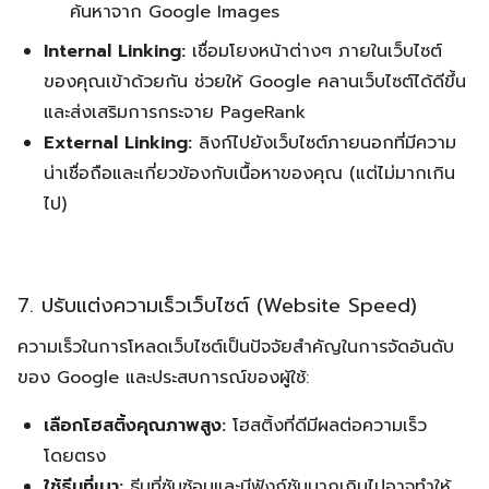
ค้นหาจาก Google Images
Internal Linking:
เชื่อมโยงหน้าต่างๆ ภายในเว็บไซต์
ของคุณเข้าด้วยกัน ช่วยให้ Google คลานเว็บไซต์ได้ดีขึ้น
และส่งเสริมการกระจาย PageRank
External Linking:
ลิงก์ไปยังเว็บไซต์ภายนอกที่มีความ
น่าเชื่อถือและเกี่ยวข้องกับเนื้อหาของคุณ (แต่ไม่มากเกิน
ไป)
7. ปรับแต่งความเร็วเว็บไซต์ (Website Speed)
ความเร็วในการโหลดเว็บไซต์เป็นปัจจัยสำคัญในการจัดอันดับ
ของ Google และประสบการณ์ของผู้ใช้:
เลือกโฮสติ้งคุณภาพสูง:
โฮสติ้งที่ดีมีผลต่อความเร็ว
โดยตรง
ใช้ธีมที่เบา:
ธีมที่ซับซ้อนและมีฟังก์ชันมากเกินไปอาจทำให้