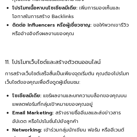
โปรโมทเนื้อหาบนโซเชียลมีเดีย:
เพิ่มการมองเห็นและ
โอกาสในการสร้าง Backlinks
ติดต่อ Influencers หรือผู้เชี่ยวชาญ:
ขอให้พวกเขารีวิว
หรืออ้างอิงถึงผลงานของคุณ
11. โปรโมทเว็บไซต์และสร้างตัวตนออนไลน์
การสร้างเว็บไซต์เสร็จสิ้นเป็นเพียงจุดเริ่มต้น คุณต้องโปรโมท
เว็บไซต์ของคุณเพื่อดึงดูดผู้เยี่ยมชม:
โซเชียลมีเดีย:
แชร์ผลงานและบทความบล็อกของคุณบน
แพลตฟอร์มที่กลุ่มเป้าหมายของคุณอยู่
Email Marketing:
สร้างรายชื่ออีเมลและส่งข่าวสาร
อัปเดต หรือโปรโมชั่นไปยังลูกค้า
Networking:
เข้าร่วมกลุ่มนักเขียน ฟอรัม หรืออีเวนต์