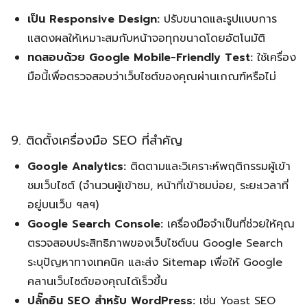
เป็น Responsive Design:
ปรับขนาดและรูปแบบการ
แสดงผลให้เหมาะสมกับหน้าจอทุกขนาดโดยอัตโนมัติ
ทดสอบด้วย Google Mobile-Friendly Test:
ใช้เครื่อง
มือนี้เพื่อตรวจสอบว่าเว็บไซต์ของคุณผ่านเกณฑ์หรือไม่
9. ติดตั้งเครื่องมือ SEO ที่สำคัญ
Google Analytics:
ติดตามและวิเคราะห์พฤติกรรมผู้เข้า
ชมเว็บไซต์ (จำนวนผู้เข้าชม, หน้าที่เข้าชมบ่อย, ระยะเวลาที่
อยู่บนเว็บ ฯลฯ)
Google Search Console:
เครื่องมือจำเป็นที่ช่วยให้คุณ
ตรวจสอบประสิทธิภาพของเว็บไซต์บน Google Search
ระบุปัญหาทางเทคนิค และส่ง Sitemap เพื่อให้ Google
คลานเว็บไซต์ของคุณได้เร็วขึ้น
ปลั๊กอิน SEO สำหรับ WordPress:
เช่น Yoast SEO