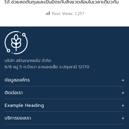
ได้ ช่วยลดต้นทุนและเป็นมิตรกับสิ่งแวดล้อมในเวลาเดียวกัน
Post Views:
1,257
บริษัท สรัญญาคอร์ป จำกัด
6/8 หมู่ 5 ต.บึงบา อ.หนองเสือ จ.ปทุมธานี 12170
ข้อมูลองค์กร
ติดต่อเรา
อีเมล: sarunyacrop@gmail.com
โทรศัพท์:
Example Heading
0915265156
Change this text by adding widget to Appearance →
Widgets and choose Footer Column 3.
บริการของเรา
รับทำเซลเพจ