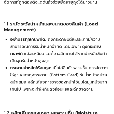
จัดการที่ถูกต้องตั้งแต่ต้นจึงช่วยยืดอายุถุงได้ยาวนาน
1.1
ระมัดระวังน้ำหนักและขนาดของสินค้า (Load
Management)
อย่าบรรทุกเกินพิกัด:
ถุงกระดาษแต่ละประเภทมีความ
สามารถในการรับน้ำหนักจำกัด โดยเฉพาะ
ถุงกระดาษ
คราฟท์
แม้จะเหนียว แต่ก็อาจฉีกขาดได้หากน้ำหนักสินค้า
เกินจุดรับน้ำหนักสูงสุด
กระจายน้ำหนักให้สมดุล:
เมื่อใส่สินค้าหลายชิ้น ควรจัดวาง
ให้ฐานของถุงกระดาษ (Bottom Card) รับน้ำหนักอย่าง
สม่ำเสมอ หลีกเลี่ยงการวางของหนักไว้มุมใดมุมหนึ่งมาก
เกินไป เพราะจะทำให้ก้นถุงอ่อนแอและฉีกขาดง่าย
1.2
หลีกเลี่ยงของเหลวและความชื้น (Moisture