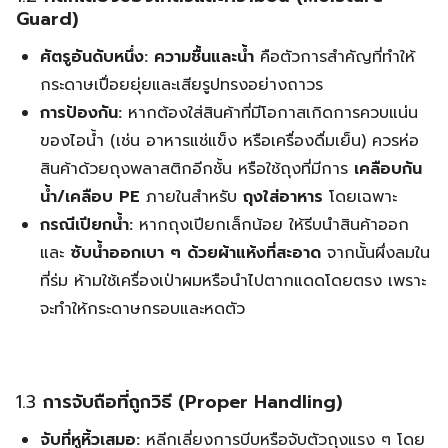
Guard)
ศัตรูอันดับหนึ่ง:
ความชื้นและน้ำ
คือตัวการสำคัญที่ทำให้
กระดาษเปื่อยยุ่ยและเสียรูปทรงอย่างถาวร
การป้องกัน:
หากต้องใส่สินค้าที่มีโอกาสเกิดการควบแน่น
ของไอน้ำ (เช่น อาหารแช่แข็ง หรือเครื่องดื่มเย็น) ควรห่อ
สินค้าด้วยถุงพลาสติกอีกชั้น หรือใช้ถุงที่มีการ
เคลือบกัน
น้ำ/เคลือบ PE
ภายในสำหรับ
ถุงใส่อาหาร
โดยเฉพาะ
กรณีเปียกน้ำ:
หากถุงเปียกเล็กน้อย ให้รีบนำสินค้าออก
และ
ซับน้ำออกเบา ๆ ด้วยผ้าแห้งที่สะอาด
จากนั้นผึ่งลมใน
ที่ร่ม ห้ามใช้เครื่องเป่าผมหรือนำไปตากแดดโดยตรง เพราะ
จะทำให้กระดาษกรอบและหดตัว
1.3
การจับถือที่ถูกวิธี (Proper Handling)
จับที่หูหิ้วเสมอ:
หลีกเลี่ยงการบีบหรือจับตัวถุงแรง ๆ โดย