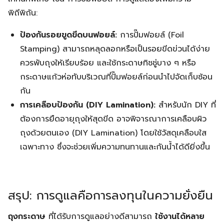
พิถีพิถัน:
ป้องกันรอยขูดขีดบนฟอยล์:
การปั๊มฟอยล์ (Foil
Stamping) สามารถหลุดลอกหรือเป็นรอยขีดข่วนได้ง่าย
ควรพับถุงให้เรียบร้อย และใช้กระดาษทิชชู่บาง ๆ หรือ
กระดาษแก้วห่อทับบริเวณที่ปั๊มฟอยล์ก่อนนำไปจัดเก็บซ้อน
กัน
การเคลือบป้องกัน (DIY Lamination):
สำหรับนัก DIY ที่
ต้องการยืดอายุถุงให้สุดขีด อาจพิจารณาการเคลือบผิว
ถุงด้วยตนเอง (DIY Lamination) โดยใช้วัสดุเคลือบใส
เฉพาะทาง ซึ่งจะช่วยเพิ่มความทนทานและกันน้ำได้ดียิ่งขึ้น
สรุป: การดูแลคือการลงทุนในความยั่งยืน
ถุงกระดาษ
ที่ได้รับการดูแลอย่างดีสามารถ
ใช้งานได้หลาย