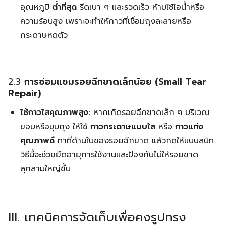
อุณหภูมิ
ต่ำที่สุด
รีดเบา ๆ และรวดเร็ว ห้ามใช้ไอน้ำหรือ
ความร้อนสูง เพราะจะทำให้กาวที่เชื่อมถุงละลายหรือ
กระดาษหดตัว
2.3
การซ่อมแซมรอยฉีกขาดเล็กน้อย (Small Tear
Repair)
ใช้กาวใสคุณภาพสูง:
หากเกิดรอยฉีกขาดเล็ก ๆ บริเวณ
ขอบหรือมุมถุง ให้ใช้
กาวกระดาษแบบใส
หรือ
กาวแท่ง
คุณภาพดี
ทาที่ด้านในของรอยฉีกขาด แล้วกดให้แนบสนิท
วิธีนี้จะช่วยยืดอายุการใช้งานและป้องกันไม่ให้รอยขาด
ลุกลามใหญ่ขึ้น
Search
Search
III. เทคนิคการจัดเก็บเพื่อคงรูปทรง
for: