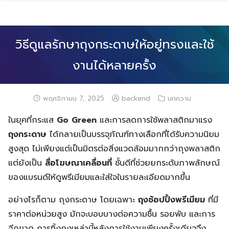
Skip
to
content
วิธีดูแลรักษาถุงกระดาษให้อยู่ทรงและใช้
งานได้หลายครั้ง
พฤศจิกายน 7, 2025
backend
บทความ
ในยุคที่กระแส
Go Green
และการลดการใช้พลาสติกมาแรง
ถุงกระดาษ
ได้กลายเป็นบรรจุภัณฑ์ทางเลือกที่ได้รับความนิยม
สูงสุด ไม่เพียงแต่เป็นมิตรต่อสิ่งแวดล้อมมากกว่าถุงพลาสติก
แต่ยังเป็น
สื่อโฆษณาเคลื่อนที่
ชั้นดีที่ช่วยยกระดับภาพลักษณ์
ของแบรนด์ให้ดูพรีเมียมและใส่ใจในรายละเอียดมากขึ้น
อย่างไรก็ตาม ถุงกระดาษ โดยเฉพาะ
ถุงช้อปปิ้งพรีเมียม
ที่มี
ราคาต่อหน่วยสูง มักจะบอบบางต่อความชื้น รอยพับ และการ
ฉีกขาด การทิ้งถุงเหล่านี้หลังการใช้งานเพียงครั้งเดียวจึง