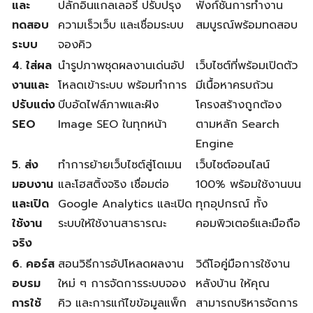
และ
ปลั๊กอินแกลเลอรี ปรับปรุง
ฟังก์ชันการทำงาน
ทดสอบ
ความเร็วเว็บ และเชื่อมระบบ
สมบูรณ์พร้อมทดสอบ
ระบบ
จองคิว
4. ใส่ผล
นำรูปภาพชุดผลงานเด่นอัป
เว็บไซต์ที่พร้อมเปิดตัว
งานและ
โหลดเข้าระบบ พร้อมทำการ
มีเนื้อหาครบถ้วน
ปรับแต่ง
บีบอัดไฟล์ภาพและฝัง
โครงสร้างถูกต้อง
SEO
Image SEO ในทุกหน้า
ตามหลัก Search
Engine
5. ส่ง
ทำการย้ายเว็บไซต์สู่โดเมน
เว็บไซต์ออนไลน์
มอบงาน
และโฮสติ้งจริง เชื่อมต่อ
100% พร้อมใช้งานบน
และเปิด
Google Analytics และเปิด
ทุกอุปกรณ์ ทั้ง
ใช้งาน
ระบบให้ใช้งานสาธารณะ
คอมพิวเตอร์และมือถือ
จริง
6. คอร์ส
สอนวิธีการอัปโหลดผลงาน
วิดีโอคู่มือการใช้งาน
อบรม
ใหม่ ๆ การจัดการระบบจอง
หลังบ้าน ให้คุณ
การใช้
คิว และการแก้ไขข้อมูลแพ็ก
สามารถบริหารจัดการ