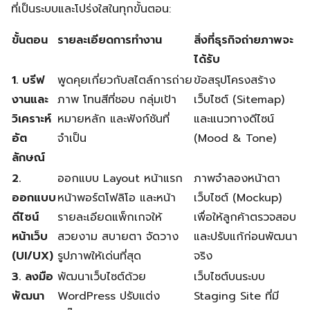
ที่เป็นระบบและโปร่งใสในทุกขั้นตอน:
ขั้นตอน
รายละเอียดการทำงาน
สิ่งที่ธุรกิจถ่ายภาพจะ
ได้รับ
1. บรีฟ
พูดคุยเกี่ยวกับสไตล์การถ่าย
ข้อสรุปโครงสร้าง
งานและ
ภาพ โทนสีที่ชอบ กลุ่มเป้า
เว็บไซต์ (Sitemap)
วิเคราะห์
หมายหลัก และฟังก์ชันที่
และแนวทางดีไซน์
อัต
จำเป็น
(Mood & Tone)
ลักษณ์
2.
ออกแบบ Layout หน้าแรก
ภาพจำลองหน้าตา
ออกแบบ
หน้าพอร์ตโฟลิโอ และหน้า
เว็บไซต์ (Mockup)
ดีไซน์
รายละเอียดแพ็กเกจให้
เพื่อให้ลูกค้าตรวจสอบ
หน้าเว็บ
สวยงาม สบายตา จัดวาง
และปรับแก้ก่อนพัฒนา
(UI/UX)
รูปภาพให้เด่นที่สุด
จริง
3. ลงมือ
พัฒนาเว็บไซต์ด้วย
เว็บไซต์บนระบบ
พัฒนา
WordPress ปรับแต่ง
Staging Site ที่มี