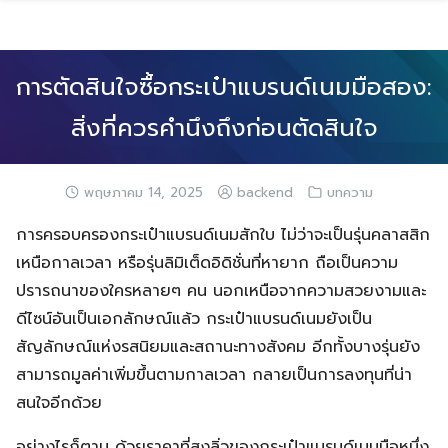
Skip
to
content
การตัดสินใจซื้อกระเป๋าแบรนด์เนมมือสอง:
สิ่งที่ควรคำนึงถึงก่อนตัดสินใจ
พฤษภาคม 14, 2025
backend
บทความ
การครอบครองกระเป๋าแบรนด์เนมสักใบ ไม่ว่าจะเป็นรุ่นคลาสสิก
เหนือกาลเวลา หรือรุ่นลิมิเต็ดอิดิชั่นที่หายาก ถือเป็นความ
ปรารถนาของใครหลายๆ คน นอกเหนือจากความสวยงามและ
ดีไซน์อันเป็นเอกลักษณ์แล้ว กระเป๋าแบรนด์เนมยังเป็น
สัญลักษณ์แห่งรสนิยมและสถานะทางสังคม อีกทั้งบางรุ่นยัง
สามารถมูลค่าเพิ่มขึ้นตามกาลเวลา กลายเป็นการลงทุนที่น่า
สนใจอีกด้วย
อย่างไรก็ตาม ด้วยราคาที่สูงลิ่วของกระเป๋าแบรนด์เนมมือหนึ่ง