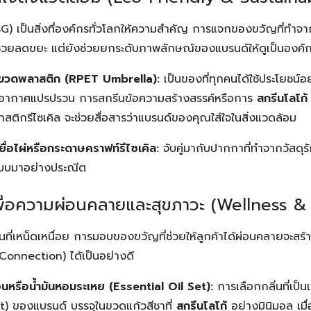
G) เป็นสิ่งที่องค์กรทั่วโลกให้ความสำคัญ การแจกของขวัญที่ทำจากวั
ช่วยลดขยะ แต่ยังช่วยยกระดับภาพลักษณ์ของแบรนด์ให้ดูเป็นองค์กร
ากขวดพลาสติก (RPET Umbrella):
เป็นของที่ทุกคนได้ใช้ประโยชน์
าพอากาศแปรปรวน การสกรีนข้อความสร้างสรรค์หรือการ
สกรีนโลโก้
สติกรีไซเคิล จะช่วยสื่อสารว่าแบรนด์ของคุณใส่ใจในสิ่งแวดล้อม
ยื่อไผ่หรือกระดาษคราฟท์รีไซเคิล:
จับคู่มากับปากกาที่ทำจากวัสดุ
แบบมาอย่างประณีต
าเพื่อความผ่อนคลายและสุขภาวะ (Wellness 
ี่เหน็ดเหนื่อย การมอบของขวัญที่ช่วยให้ลูกค้าได้ผ่อนคลายจะสร้
onnection) ได้เป็นอย่างดี
หรือน้ำมันหอมระเหย (Essential Oil Set):
การเลือกกลิ่นที่เป็
) ของแบรนด์ บรรจุในขวดแก้วสีชาที่
สกรีนโลโก้
อย่างมินิมอล เมื