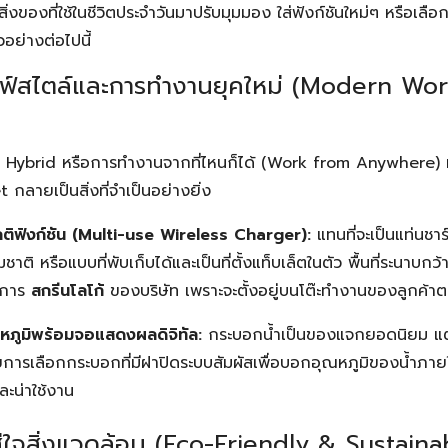
ของที่ใช้ในชีวิตประจำวันมาปรับมุมมอง ใส่ฟังก์ชันใหม่ๆ หรือเลือกใช
อย่างต่อไปนี้
าไลฟ์สไตล์และการทำงานยุคใหม่ (Modern W
บ Hybrid หรือการทำงานจากที่ไหนก็ได้ (Work from Anywhere) ทำ
กลายเป็นสิ่งที่จำเป็นอย่างยิ่ง
ัลติฟังก์ชัน (Multi-use Wireless Charger):
แทนที่จะเป็นแท่นชา
มชาติ หรือแบบที่พับเก็บได้และเป็นที่ตั้งแท็บเล็ตในตัว พื้นที่ระนาบก
ับการ
สกรีนโลโก้
ของบริษัท เพราะจะตั้งอยู่บนโต๊ะทำงานของลูกค้าต
หภูมิพร้อมจอแสดงผลดิจิทัล:
กระบอกน้ำเป็นของแจกยอดนิยม แต
ยการเลือกกระบอกที่มีฝาปิดระบบสัมผัสเพื่อบอกอุณหภูมิของน้ำภายใน
ละน่าใช้งาน
ใส่ใจสิ่งแวดล้อม (Eco-Friendly & Sustainab