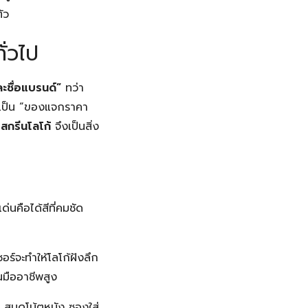
ัว
ั่วไป
ละชื่อแบรนด์”
ทว่า
ูเป็น “ของแจกราคา
ี
สกรีนโลโก้
จึงเป็นสิ่ง
่นคือได้สีที่คมชัด
ร์จะทำให้โลโก้ฝังลึก
นมืออาชีพสูง
น สมุดโน้ตหนัง ซองใส่