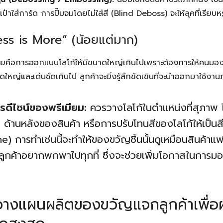
๋าใส่การ์ด การปั๊มจมโดยไม่ใส่สี (Blind Deboss) จะให้ลุคที่เรียบห
ess is More” (น้อยแต่มาก)
ยคือการออกแบบโลโก้ให้มีขนาดใหญ่เกินไปเพราะต้องการให้คนมอง
นาดใหญ่และเด่นชัดเกินไป ลูกค้าจะยิ่งรู้สึกขัดเขินที่จะนำออกมาใช้ง
ีไซน์ของพรีเมียม:
ควรวางโลโก้ในตำแหน่งที่สุภาพ
ง ด้านหลังของสินค้า หรือการปรับโทนสีของโลโก้ให้เป็นสี
 การทำเช่นนี้จะทำให้ของขวัญชิ้นนั้นดูเหมือนสินค้าแฟช
ี่ลูกค้าอยากพกพาไปทุกที่ ซึ่งจะช่วยเพิ่มโอกาสในการม
วางแผนผลิตของขวัญแจกลูกค้าเพื่อผ