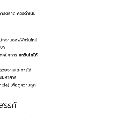
างการตลาด ควรดำเนิน
พนักงานออฟฟิศรุ่นใหม่
เขา
ะเทคนิคการ
สกรีนโลโก้
ี่สวยงามและการใส่
่างมหาศาล
le) เพื่อดูความถูก
สรรค์