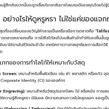
Search
ามรู้สึกเชิงบวกนั้นจะถูกเชื่อมโยงกลับมายังแบรนด์ของคุณโดยไม่รู้ต
Search
for:
 อย่างไรให้ดูหรูหรา ไม่ใช่แค่ของแจกท
่สุดที่จะเปลี่ยนของขวัญให้กลายเป็นเครื่องมือการตลาดคือ
“โลโก้แ
ารตลาดหลายคนคือ การใส่โลโก้ลงไปบนสินค้ามักทำให้ของชิ้นนั้นด
ยิบมาใช้งานในชีวิตประจำวัน เทคนิคการวางกลยุทธ์และการเลือกวิธ
ยด
ะเภทของการทำโลโก้ให้เหมาะกับวัสดุ
k Screen:
เหมาะสำหรับพื้นผิวเรียบ เช่น ผ้า พลาสติก หรือแก้ว จุดเด
orporate Identity (CI) ขององค์กร
er Engraving):
เหมาะสำหรับวัสดุประเภทโลหะ ไม้ หรือหนัง การเลเซอ
้า ให้ความรู้สึกหรูหรา มินิมอล มีความคงทนถาวรไม่หลุดลอก และดูเป็
มนูน (Debossing / Embossing):
นิยมใช้กับสินค้าประเภทหนัง เช่