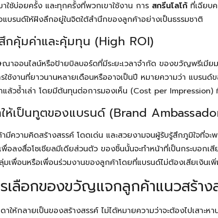
นมาใช้บ่อยครั้ง และทุกครั้งที่พวกเขาใช้งาน การ
สกรีนโลโก้
ที่เฉียบ
่อแบรนด์ให้ฝังลึกอยู่ในจิตใต้สำนึกของลูกค้าอย่างเป็นธรรมชาติ
้สึกคุ้มค่าและคุ้มทุน (High ROI)
โฆษณาออนไลน์หรือป้ายบิลบอร์ดที่มีระยะเวลาจำกัด ของขวัญพรีเมีย
การใช้งานที่ยาวนานหลายเดือนหรืออาจเป็นปี หมายความว่า แบรนด์
้ำแล้วซ้ำเล่า โดยมีต้นทุนต่อการมองเห็น (Cost per Impression) ท
ค้าให้เป็นทูตของแบรนด์ (Brand Ambassado
ีความคิดสร้างสรรค์ โดดเด่น และสวยงามจนผู้รับรู้สึกภูมิใจที่จ
ู่เพื่อลงสื่อโซเชียลมีเดียส่วนตัว ของชิ้นนั้นจะทำหน้าที่เป็นกระบอกเส
ุ่มเพื่อนหรือเพื่อนร่วมงานของลูกค้าโดยที่แบรนด์ไม่ต้องเสียเงินเพิ
รเลือกของขวัญแจกลูกค้าแนวสร้างส
าให้กลายเป็นของสร้างสรรค์ ไม่ได้หมายความว่าจะต้องไปเสาะหานวั