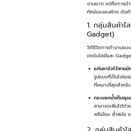
งานยาก แต่คือการนำสิ่ง
ทัศน์ขององค์กร ดังตัว
1. กลุ่มสินค้
Gadget)
วิถีชีวิตการทำงานแบ
เทคโนโลยีและ Gadget 
แท่นชาร์จไร้สายม
รูปแบบที่เป็นไม้ธรร
ที่เหมาะที่สุดสำหร
กระบอกน้ำเก็บอุณ
สามารถเพิ่มได้ด้ว
พรีเมียม ล้ำสมัย แ
2. กลุ่มสินค้า