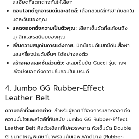
ละเอียดที่แตกต่างกันให้เลือก
ตอบโจทย์ทุกอารมณ์และสไตล์:
เลือกสวมใส่ให้เข้ากับลุคใน
แต่ละวันของคุณ
แสดงออกถึงความเป็นตัวคุณ:
เลือกเข็มขัดที่สะท้อนถึง
Search
บุคลิกและรสนิยมของคุณ
Search
for:
เพิ่มความสนุกในการแต่งกาย:
มิกซ์แอนด์แมทช์กับเสื้อผ้า
และเครื่องประดับอื่นๆ ได้อย่างลงตัว
สร้างคอลเลคชั่นส่วนตัว:
สะสมเข็มขัด Gucci รุ่นต่างๆ
เพื่อบ่งบอกถึงความชื่นชอบในแบรนด์
4. Jumbo GG Rubber-Effect
Leather Belt
ความกล้าที่จะแตกต่าง:
สำหรับผู้ชายที่ต้องการแสดงออกถึง
ความมั่นใจและสไตล์ที่ทันสมัย Jumbo GG Rubber-Effect
Leather Belt คือตัวเลือกที่ไม่ควรพลาด หัวเข็มขัด Double
G ขนาดใหญ่พิเศษที่มาพร้อมกับเอฟเฟกต์ยาง (Rubber-