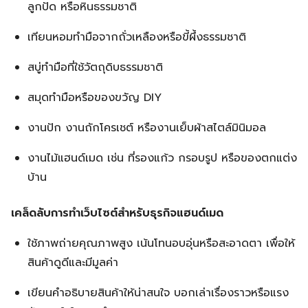
ลูกปัด หรือหินธรรมชาติ
เทียนหอมทำมือจากถั่วเหลืองหรือขี้ผึ้งธรรมชาติ
สบู่ทำมือที่ใช้วัตถุดิบธรรมชาติ
สมุดทำมือหรือของขวัญ DIY
งานปัก งานถักโครเชต์ หรืองานเย็บผ้าสไตล์มินิมอล
งานไม้แฮนด์เมด เช่น ที่รองแก้ว กรอบรูป หรือของตกแต่ง
บ้าน
เคล็ดลับการทำเว็บไซต์สำหรับธุรกิจแฮนด์เมด
ใช้ภาพถ่ายคุณภาพสูง เน้นโทนอบอุ่นหรือสะอาดตา เพื่อให้
สินค้าดูดีและมีมูลค่า
เขียนคำอธิบายสินค้าให้น่าสนใจ บอกเล่าเรื่องราวหรือแรง