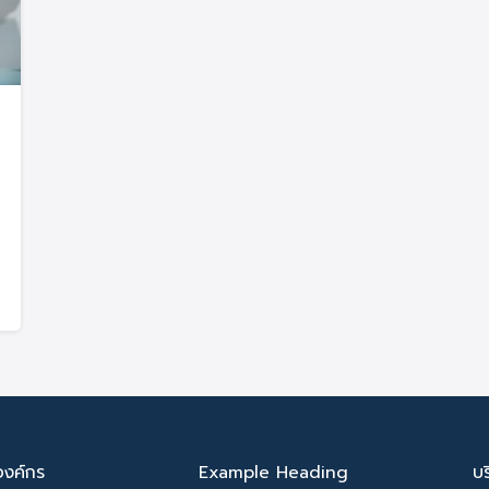
Search
Search
for:
องค์กร
Example Heading
บ