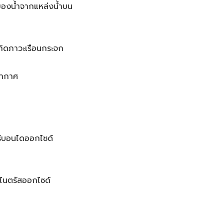
ยของน้ำจากแหล่งน้ำบน
เกิดภาวะเรือนกระจก
ยากาศ
์บอนไดออกไซด์
ะไนตรัสออกไซด์