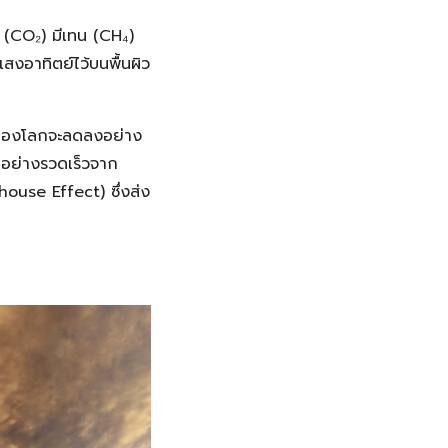
 (CO₂) มีเทน (CH₄)
สงอาทิตย์ไว้บนพื้นผิว
่ยของโลกจะลดลงอย่าง
จกอย่างรวดเร็วจาก
ouse Effect) ซึ่งส่ง