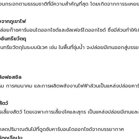
เรือนกระจกตามธรรมชาติที่มีความสำคัญที่สุด โดยเกิดจากการระเห
จากภูเขาไฟ
ะปล่อยก๊าซคาร์บอนไดออกไซด์และซัลเฟอร์ไดออกไซด์ ซึ่งมีส่วนทำให้
ินทรียวัตถุ
รียวัตถุในระบบนิเวศ เช่น ในพื้นที่ชุ่มน้ำ จะปล่อยมีเทนออกสู่บรร
พลิงฟอสซิล
ม การคมนาคม และการผลิตพลังงานไฟฟ้าล้วนเป็นแหล่งปล่อยคาร
ัตว์
เลี้ยงสัตว์ โดยเฉพาะการเลี้ยงโคและสุกร เป็นแหล่งปล่อยมีเทนแล
าลดปริมาณต้นไม้ที่ดูดซับคาร์บอนไดออกไซด์จากบรรยากาศ
ัตถุเจือปน