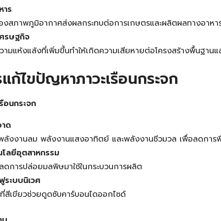
หาร
ของสภาพภูมิอากาศส่งผลกระทบต่อการเกษตรและผลิตผลทางอาหา
เศรษฐกิจ
วามแห้งแล้งที่เพิ่มขึ้นทำให้เกิดความเสียหายต่อโครงสร้างพื้นฐาน
แก้ไขปัญหาภาวะเรือนกระจก
รือนกระจก
อาด
้พลังงานลม พลังงานแสงอาทิตย์ และพลังงานชีวมวล เพื่อลดการพึ่
นโลยีอุตสาหกรรม
ี่ลดการปล่อยมลพิษมาใช้ในกระบวนการผลิต
นฟูระบบนิเวศ
นที่สีเขียวช่วยดูดซับคาร์บอนไดออกไซด์
ทบ