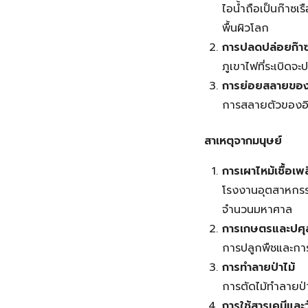
ไอน้ำถือเป็นก๊าซ
พื้นผิวโลก
การปลดปล่อยก๊าซ
ภูเขาไฟที่ระเบิดจ
การย่อยสลายของอ
การสลายตัวของอินท
สาเหตุจากมนุษย์
การเผาไหม้เชื้อเ
โรงงานอุตสาหกรร
จำนวนมหาศาล
การเกษตรและปศุส
การปลูกพืชและการ
การทำลายป่าไม้
การตัดไม้ทำลายป่
การใช้สารเคมีและว