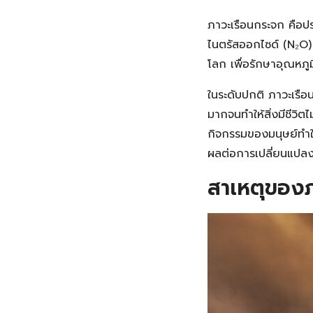
ภาวะเรือนกระจก คือป
ไนตรัสออกไซด์ (N₂O) 
โลก เพื่อรักษาอุณหภูมิ
ในระดับปกติ ภาวะเรื
มากจนทำให้สิ่งมีชีวิ
กิจกรรมของมนุษย์ทำใ
ผลต่อการเปลี่ยนแป
สาเหตุของภ