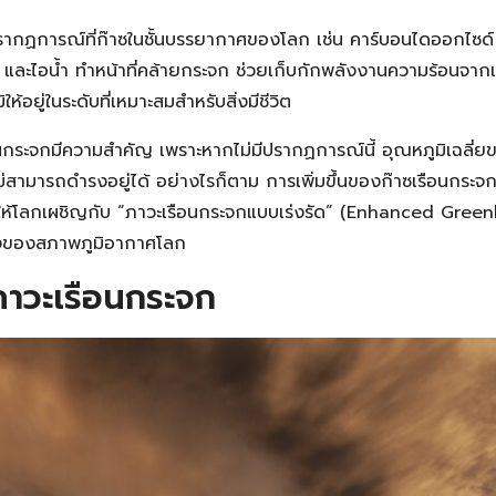
รากฏการณ์ที่ก๊าซในชั้นบรรยากาศของโลก เช่น คาร์บอนไดออกไซด์
และไอน้ำ ทำหน้าที่คล้ายกระจก ช่วยเก็บกักพลังงานความร้อนจากแ
ให้อยู่ในระดับที่เหมาะสมสำหรับสิ่งมีชีวิต
อนกระจกมีความสำคัญ เพราะหากไม่มีปรากฏการณ์นี้ อุณหภูมิเฉลี
ตไม่สามารถดำรงอยู่ได้ อย่างไรก็ตาม การเพิ่มขึ้นของก๊าซเรือนกระ
ห้โลกเผชิญกับ “ภาวะเรือนกระจกแบบเร่งรัด” (Enhanced Greenh
ลงของสภาพภูมิอากาศโลก
าวะเรือนกระจก