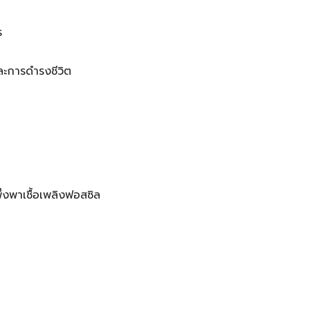
ร
และการดำรงชีวิต
งพาเชื้อเพลิงฟอสซิล